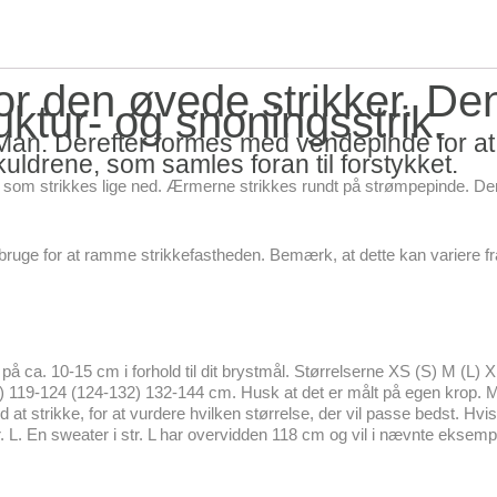
r den øvede strikker. Den
ktur- og snoningsstrik.
Man. Derefter formes med vendepinde for a
uldrene, som samles foran til forstykket.
m strikkes lige ned. Ærmerne strikkes rundt på strømpepinde. Der s
al bruge for at ramme strikkefastheden. Bemærk, at dette kan variere
)
på ca. 10-15 cm i forhold til dit brystmål. Størrelserne XS (S) M (L) 
) 119-124 (124-132) 132-144 cm. Husk at det er målt på egen krop. 
d at strikke, for at vurdere hvilken størrelse, der vil passe bedst. H
str. L. En sweater i str. L har overvidden 118 cm og vil i nævnte ekse