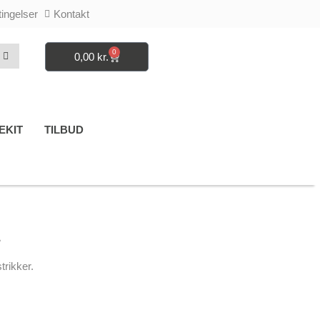
ingelser
Kontakt
0
0,00
kr.
Kurv
EKIT
TILBUD
L
trikker.