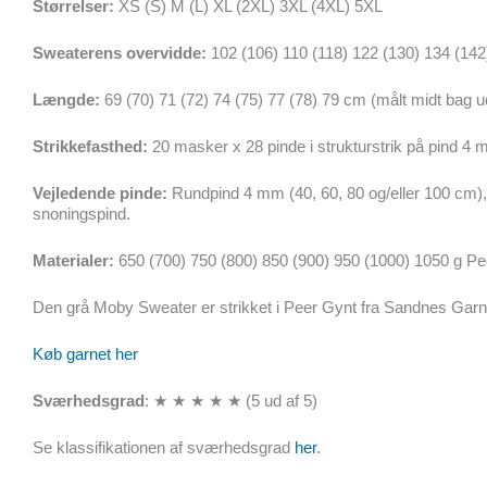
Størrelser:
XS (S) M (L) XL (2XL) 3XL (4XL) 5XL
Sweaterens overvidde:
102 (106) 110 (118) 122 (130) 134 (14
Længde:
69 (70) 71 (72) 74 (75) 77 (78) 79 cm (målt midt bag u
Strikkefasthed:
20 masker x 28 pinde i strukturstrik på pind 4
Vejledende pinde:
Rundpind 4 mm (40, 60, 80 og/eller 100 cm)
snoningspind.
Materialer:
650 (700) 750 (800) 850 (900) 950 (1000) 1050 g Pe
Den grå Moby Sweater er strikket i Peer Gynt fra Sandnes Garn 
Køb garnet her
Sværhedsgrad
: ★ ★ ★ ★ ★ (5 ud af 5)
Se klassifikationen af sværhedsgrad
her
.