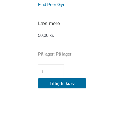
Find Peer Gynt
Læs mere
50,00
kr.
Moby
På lager:
På lager
Sweater
Man
str.
XS
til
Tilføj til kurv
5XL
antal