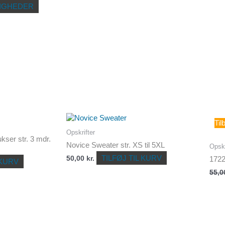
IGHEDER
Til
Opskrifter
ser str. 3 mdr.
Novice Sweater str. XS til 5XL
Opskr
TILFØJ TIL KURV
172
50,00
kr.
 KURV
55,