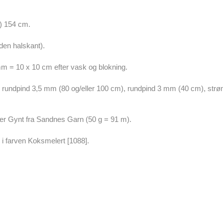
2) 154 cm.
den halskant).
 mm = 10 x 10 cm efter vask og blokning.
, rundpind 3,5 mm (80 og/eller 100 cm), rundpind 3 mm (40 cm), str
er Gynt fra Sandnes Garn (50 g = 91 m).
i farven Koksmelert [1088].