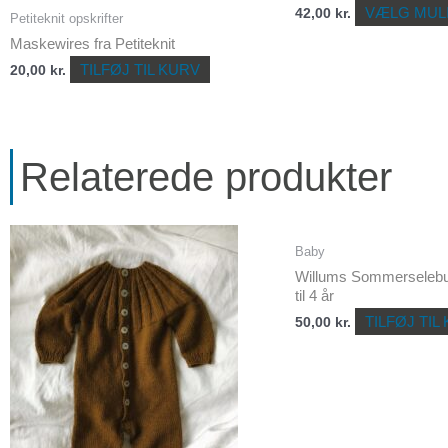
VÆLG MUL
42,00
kr.
Petiteknit opskrifter
Maskewires fra Petiteknit
TILFØJ TIL KURV
20,00
kr.
Relaterede produkter
Baby
Willums Sommerselebuk
til 4 år
TILFØJ TIL
50,00
kr.