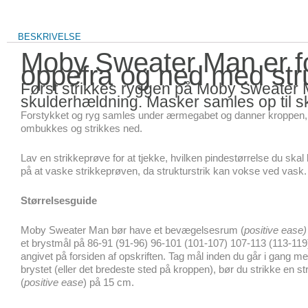
BESKRIVELSE
Moby Sweater Man er fo
oppefra og ned med stru
Først strikkes ryggen på Moby Sweater 
skulderhældning. Masker samles op til sk
Forstykket og ryg samles under ærmegabet og danner kroppen, so
ombukkes og strikkes ned.
Lav en strikkeprøve for at tjekke, hvilken pindestørrelse du sk
på at vaske strikkeprøven, da strukturstrik kan vokse ved vask.
Størrelsesguide
Moby Sweater Man bør have et bevægelsesrum (
positive ease
et brystmål på 86-91 (91-96) 96-101 (101-107) 107-113 (113-119
angivet på forsiden af opskriften. Tag mål inden du går i gang me
brystet (eller det bredeste sted på kroppen), bør du strikke en 
(
positive ease
) på 15 cm.