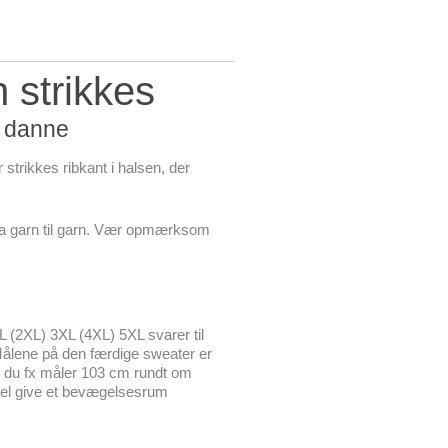
 strikkes
t danne
trikkes ribkant i halsen, der
 fra garn til garn. Vær opmærksom
XL (2XL) 3XL (4XL) 5XL svarer til
Målene på den færdige sweater er
vis du fx måler 103 cm rundt om
mpel give et bevægelsesrum