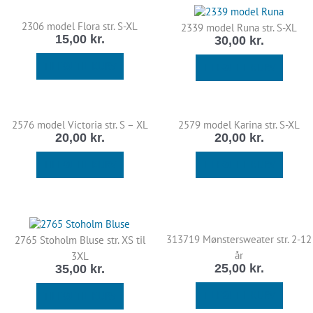
2306 model Flora str. S-XL
2339 model Runa str. S-XL
15,00
kr.
30,00
kr.
TILFØJ TIL KURV
TILFØJ TIL KURV
2576 model Victoria str. S – XL
2579 model Karina str. S-XL
20,00
kr.
20,00
kr.
TILFØJ TIL KURV
TILFØJ TIL KURV
313719 Mønstersweater str. 2-12
2765 Stoholm Bluse str. XS til
år
3XL
25,00
kr.
35,00
kr.
TILFØJ TIL KURV
TILFØJ TIL KURV