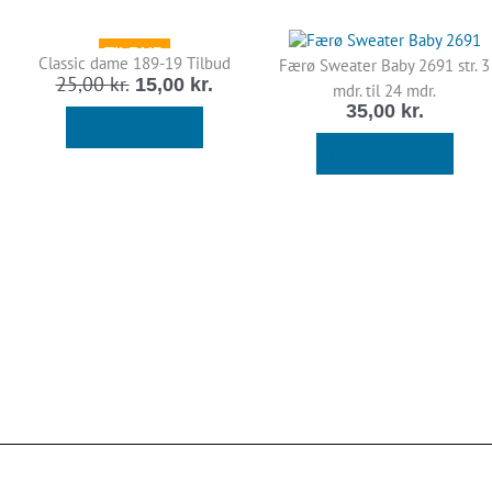
Den
Den
TILBUD
elle
oprindelige
aktuelle
Classic dame 189-19 Tilbud
Færø Sweater Baby 2691 str. 3
pris
pris
25,00
kr.
15,00
kr.
mdr. til 24 mdr.
var:
er:
35,00
kr.
0 kr..
25,00 kr..
15,00 kr..
TILFØJ TIL KURV
TILFØJ TIL KURV
elle
0 kr..