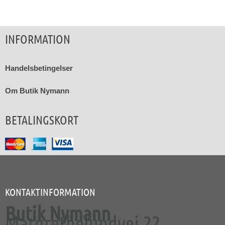
INFORMATION
Handelsbetingelser
Om Butik Nymann
BETALINGSKORT
KONTAKTINFORMATION
Butik Nymann
Margrethelundvej 22