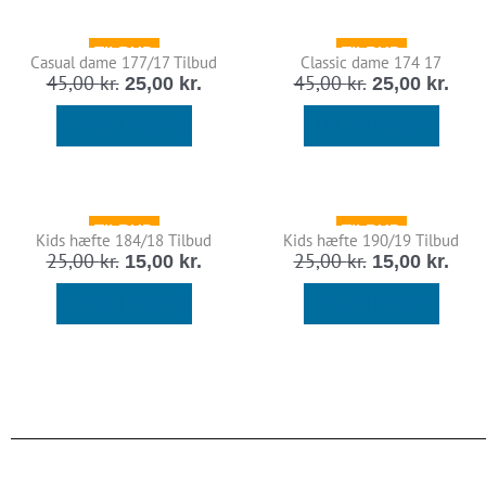
Den
Den
Den
Den
TILBUD
TILBUD
oprindelige
aktuelle
oprindelige
aktu
Casual dame 177/17 Tilbud
Classic dame 174 17
pris
pris
pris
pris
45,00
kr.
45,00
kr.
25,00
kr.
25,00
kr.
var:
er:
var:
er:
45,00 kr..
25,00 kr..
45,00 kr..
25,0
TILFØJ TIL KURV
TILFØJ TIL KURV
Den
Den
Den
Den
TILBUD
TILBUD
oprindelige
aktuelle
oprindelige
aktu
Kids hæfte 184/18 Tilbud
Kids hæfte 190/19 Tilbud
pris
pris
pris
pris
25,00
kr.
25,00
kr.
15,00
kr.
15,00
kr.
var:
er:
var:
er:
25,00 kr..
15,00 kr..
25,00 kr..
15,0
TILFØJ TIL KURV
TILFØJ TIL KURV