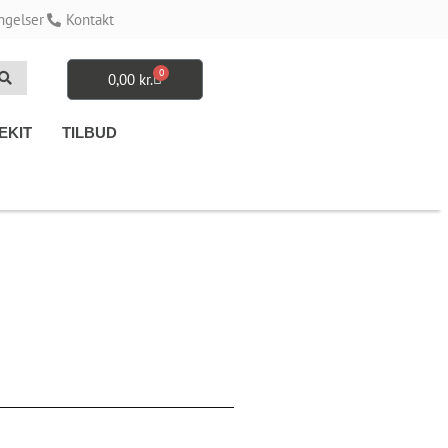
ngelser
Kontakt
0
0,00
kr.
Kurv
EKIT
TILBUD