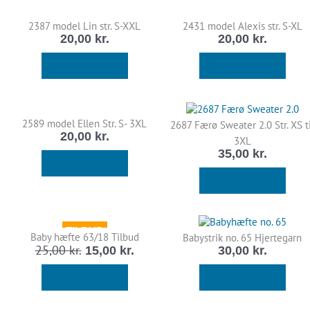
2387 model Lin str. S-XXL
2431 model Alexis str. S-XL
20,00
kr.
20,00
kr.
TILFØJ TIL KURV
TILFØJ TIL KURV
2589 model Ellen Str. S- 3XL
2687 Færø Sweater 2.0 Str. XS ti
20,00
kr.
3XL
35,00
kr.
TILFØJ TIL KURV
TILFØJ TIL KURV
Den
Den
TILBUD
oprindelige
aktuelle
Baby hæfte 63/18 Tilbud
Babystrik no. 65 Hjertegarn
pris
pris
25,00
kr.
15,00
kr.
30,00
kr.
var:
er:
25,00 kr..
15,00 kr..
TILFØJ TIL KURV
TILFØJ TIL KURV