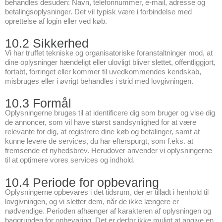
behandles desuden: Navn, telefonnummer, e-mail, adresse og
betalingsoplysninger. Det vil typisk være i forbindelse med
oprettelse af login eller ved køb.
10.2 Sikkerhed
Vi har truffet tekniske og organisatoriske foranstaltninger mod, at
dine oplysninger hændeligt eller ulovligt bliver slettet, offentliggjort,
fortabt, forringet eller kommer til uvedkommendes kendskab,
misbruges eller i øvrigt behandles i strid med lovgivningen.
10.3 Formål
Oplysningerne bruges til at identificere dig som bruger og vise dig
de annoncer, som vil have størst sandsynlighed for at være
relevante for dig, at registrere dine køb og betalinger, samt at
kunne levere de services, du har efterspurgt, som f.eks. at
fremsende et nyhedsbrev. Herudover anvender vi oplysningerne
til at optimere vores services og indhold.
10.4 Periode for opbevaring
Oplysningerne opbevares i det tidsrum, der er tilladt i henhold til
lovgivningen, og vi sletter dem, når de ikke længere er
nødvendige. Perioden afhænger af karakteren af oplysningen og
baggrunden for opbevaring. Det er derfor ikke muligt at angive en