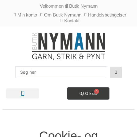
Gå
Velkommen til Butik Nymann
til
indholdet
Min konto
Om Butik Nymann
Handelsbetingelser
Kontakt
Search
...
0
0,00
kr.
Kurv
STRIKKE- OG HÆKLETILBEHØR
Cookie- og