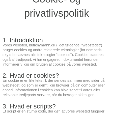
privatlivspolitik
1. Introduktion
Consent
Consent
Consent
Consent
Consent
Consent
Consent
Consent
to
to
to
to
to
to
to
to
Vores websted, butiknymann.dk (i det følgende: “webstedet”)
service
service
service
service
service
service
service
service
bruger cookies og andre relaterede teknologier (for nemheds
woocomme
elementor
wordpress
sourcebust
google-
wordfence
google-
diverse
skyld benævnes alle teknologier “cookies”). Cookies placeres
js
analytics
fonts
også af tredjepart, vi har engageret. I dokumentet herunder
informerer vi dig om brugen af cookies på vores websted.
2. Hvad er cookies?
En cookie er en lille tekstfil, der sendes sammen med sider på
webstedet, og som er gemt i din browser på din computer eller
enhed. Informationen i cookien kan blive sendt til vores eller
relevante tredjeparts servere, når du besøger siden igen.
3. Hvad er scripts?
Et script er en stump kode, der gør, at vores websted fungerer