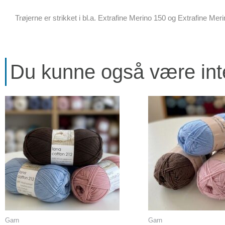
Trøjerne er strikket i bl.a. Extrafine Merino 150 og Extrafine Me
Du kunne også være inter
Dette
vare
har
flere
varianter.
Mulighederne
kan
vælges
på
varesiden
Garn
Garn