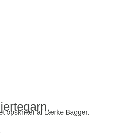
jertegarn.
t opskrifter af Lærke Bagger.
.