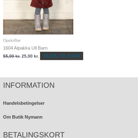
Opskrifter
1604 Alpakka Ull Barn
TILFØJ TIL KURV
55,00
kr.
25,00
kr.
INFORMATION
Handelsbetingelser
Om Butik Nymann
BETALINGSKORT