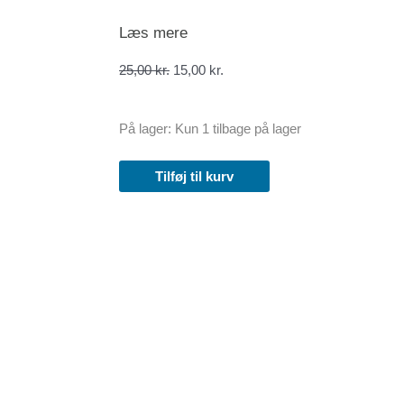
Læs mere
Den
Den
25,00
kr.
15,00
kr.
oprindelige
aktuelle
pris
pris
var:
er:
Kids
På lager:
Kun 1 tilbage på lager
25,00 kr..
15,00 kr..
hæfte
184/18
Tilføj til kurv
Tilbud
antal