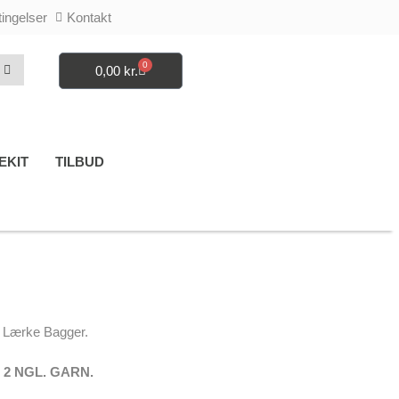
ingelser
Kontakt
0
0,00
kr.
Kurv
EKIT
TILBUD
t Lærke Bagger.
2 NGL. GARN.