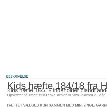
BESKRIVELSE
Kids hæfte 184/18 fra H
Kids hæfte 184/18 indeholder blandt ande
Opskrifter på smart strik i enkel design til børn i alderen 2-12 år.
HÆFTET SÆLGES KUN SAMMEN MED MIN. 2 NGL. GARN