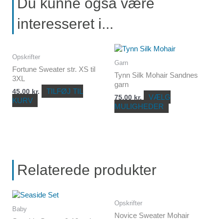
Du kunne også være
interesseret i...
Dette
Opskrifter
vare
Garn
har
Fortune Sweater str. XS til
Tynn Silk Mohair Sandnes
flere
3XL
garn
varianter.
TILFØJ TIL
45,00
kr.
Mulighederne
VÆLG
75,00
kr.
KURV
kan
MULIGHEDER
vælges
på
varesiden
Relaterede produkter
Opskrifter
Baby
Novice Sweater Mohair