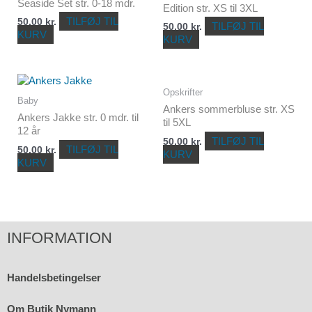
Seaside Set str. 0-18 mdr.
Edition str. XS til 3XL
TILFØJ TIL
50,00
kr.
TILFØJ TIL
50,00
kr.
KURV
KURV
Opskrifter
Baby
Ankers sommerbluse str. XS
Ankers Jakke str. 0 mdr. til
til 5XL
12 år
TILFØJ TIL
50,00
kr.
TILFØJ TIL
50,00
kr.
KURV
KURV
INFORMATION
Handelsbetingelser
Om Butik Nymann