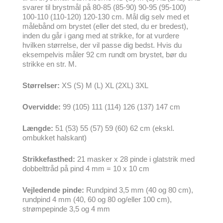
svarer til brystmål på 80-85 (85-90) 90-95 (95-100)
100-110 (110-120) 120-130 cm. Mål dig selv med et
målebånd om brystet (eller det sted, du er bredest),
inden du går i gang med at strikke, for at vurdere
hvilken størrelse, der vil passe dig bedst. Hvis du
eksempelvis måler 92 cm rundt om brystet, bør du
strikke en str. M.
Størrelser:
XS (S) M (L) XL (2XL) 3XL
Overvidde:
99 (105) 111 (114) 126 (137) 147 cm
Længde:
51 (53) 55 (57) 59 (60) 62 cm (ekskl.
ombukket halskant)
Strikkefasthed:
21 masker x 28 pinde i glatstrik med
dobbelttråd på pind 4 mm = 10 x 10 cm
Vejledende pinde:
Rundpind 3,5 mm (40 og 80 cm),
rundpind 4 mm (40, 60 og 80 og/eller 100 cm),
strømpepinde 3,5 og 4 mm