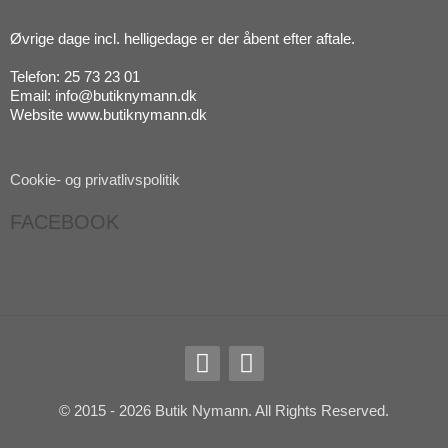
Øvrige dage incl. helligedage er der åbent efter aftale.
Telefon: 25 73 23 01
Email: info@butiknymann.dk
Website www.butiknymann.dk
Cookie- og privatlivspolitik
FACEBOOK
F
I
a
n
c
s
© 2015 - 2026 Butik Nymann. All Rights Reserved.
e
t