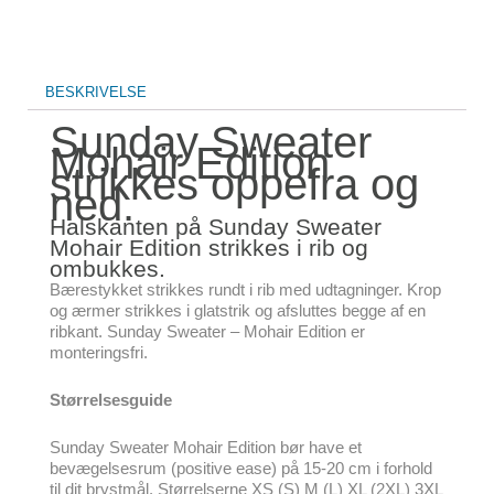
BESKRIVELSE
Sunday Sweater
Mohair Edition
strikkes oppefra og
ned.
Halskanten på Sunday Sweater
Mohair Edition strikkes i rib og
ombukkes.
Bærestykket strikkes rundt i rib med udtagninger. Krop
og ærmer strikkes i glatstrik og afsluttes begge af en
ribkant. Sunday Sweater – Mohair Edition er
monteringsfri.
Størrelsesguide
Sunday Sweater Mohair Edition bør have et
bevægelsesrum (positive ease) på 15-20 cm i forhold
til dit brystmål. Størrelserne XS (S) M (L) XL (2XL) 3XL