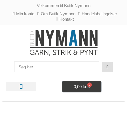
Gå
Velkommen til Butik Nymann
til
indholdet
Min konto
Om Butik Nymann
Handelsbetingelser
Kontakt
Search
...
0
0,00
kr.
Kurv
STRIKKE- OG HÆKLETILBEHØR