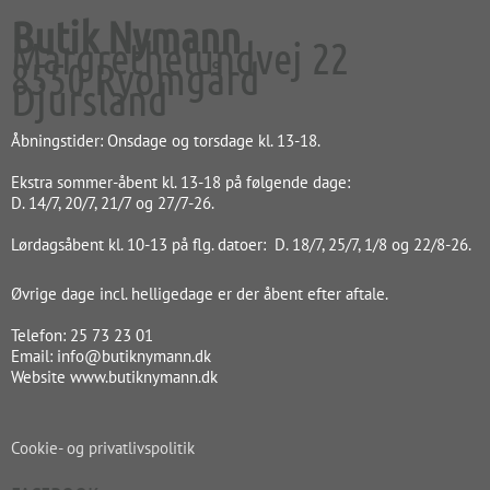
Butik Nymann
Margrethelundvej 22
8550 Ryomgård
Djursland
Åbningstider: Onsdage og torsdage kl. 13-18.
Ekstra sommer-åbent kl. 13-18 på følgende dage:
D. 14/7, 20/7, 21/7 og 27/7-26.
Lørdagsåbent kl. 10-13 på flg. datoer: D. 18/7, 25/7, 1/8 og 22/8-26.
Øvrige dage incl. helligedage er der åbent efter aftale.
Telefon: 25 73 23 01
Email: info@butiknymann.dk
Website www.butiknymann.dk
Cookie- og privatlivspolitik