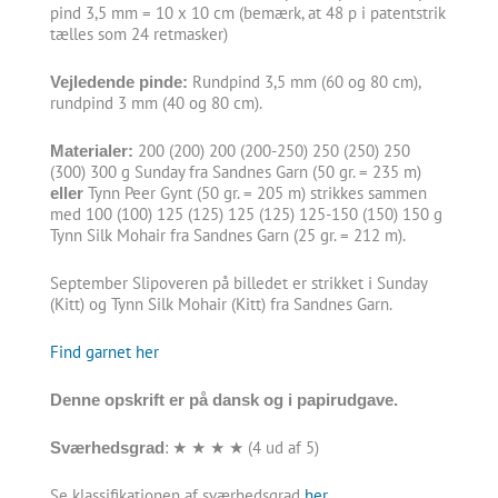
pind 3,5 mm = 10 x 10 cm (bemærk, at 48 p i patentstrik
tælles som 24 retmasker)
Rundpind 3,5 mm (60 og 80 cm),
Vejledende pinde:
rundpind 3 mm (40 og 80 cm).
200 (200) 200 (200-250) 250 (250) 250
Materialer:
(300) 300 g Sunday fra Sandnes Garn (50 gr. = 235 m)
Tynn Peer Gynt (50 gr. = 205 m) strikkes sammen
eller
med 100 (100) 125 (125) 125 (125) 125-150 (150) 150 g
Tynn Silk Mohair fra Sandnes Garn (25 gr. = 212 m).
September Slipoveren på billedet er strikket i Sunday
(Kitt) og Tynn Silk Mohair (Kitt) fra Sandnes Garn.
Find garnet her
Denne opskrift er på dansk og i papirudgave.
: ★ ★ ★ ★ (4 ud af 5)
Sværhedsgrad
Se klassifikationen af sværhedsgrad
her
.