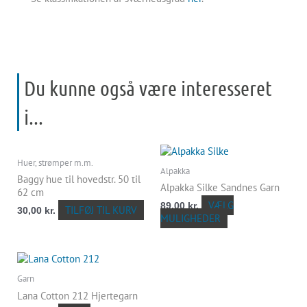
Du kunne også være interesseret
i...
Dette
Huer, strømper m.m.
vare
Alpakka
har
Baggy hue til hovedstr. 50 til
Alpakka Silke Sandnes Garn
flere
62 cm
varianter.
VÆLG
89,00
kr.
TILFØJ TIL KURV
30,00
kr.
Mulighederne
MULIGHEDER
kan
vælges
på
Dette
varesiden
vare
Garn
har
Lana Cotton 212 Hjertegarn
flere