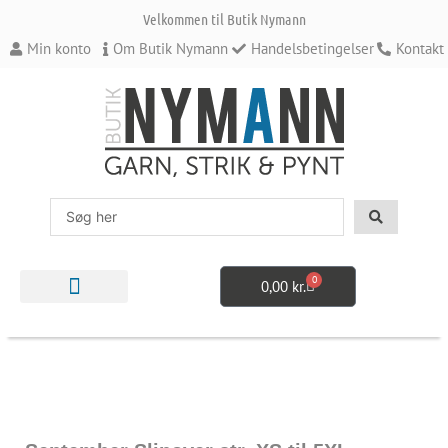
Gå
Velkommen til Butik Nymann
til
indholdet
Min konto
Om Butik Nymann
Handelsbetingelser
Kontakt
Search
...
0
0,00
kr.
Kurv
STRIKKE- OG HÆKLETILBEHØR