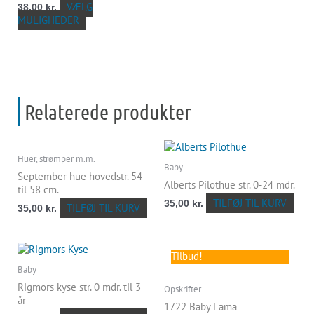
varianter.
VÆLG
38,00
kr.
Mulighederne
MULIGHEDER
kan
vælges
på
varesiden
Relaterede produkter
Huer, strømper m.m.
Baby
September hue hovedstr. 54
Alberts Pilothue str. 0-24 mdr.
til 58 cm.
TILFØJ TIL KURV
35,00
kr.
TILFØJ TIL KURV
35,00
kr.
Den
Den
Tilbud!
oprindelige
aktuelle
Baby
pris
pris
var:
er:
Rigmors kyse str. 0 mdr. til 3
Opskrifter
55,00 kr..
25,00 kr..
år
1722 Baby Lama