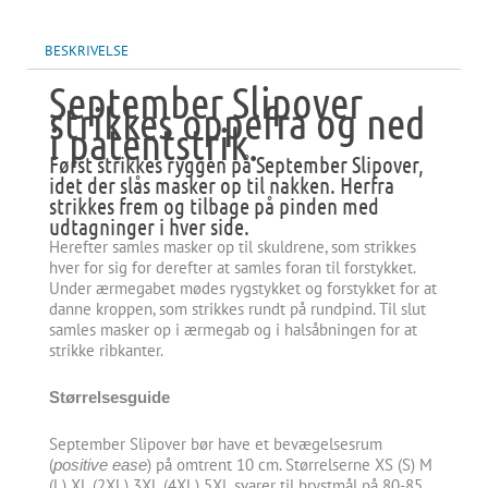
BESKRIVELSE
September Slipover
strikkes oppefra og ned
i patentstrik.
Først strikkes ryggen på September Slipover,
idet der slås masker op til nakken. Herfra
strikkes frem og tilbage på pinden med
udtagninger i hver side.
Herefter samles masker op til skuldrene, som strikkes
hver for sig for derefter at samles foran til forstykket.
Under ærmegabet mødes rygstykket og forstykket for at
danne kroppen, som strikkes rundt på rundpind. Til slut
samles masker op i ærmegab og i halsåbningen for at
strikke ribkanter.
Størrelsesguide
September Slipover bør have et bevægelsesrum
(
) på omtrent 10 cm. Størrelserne XS (S) M
positive ease
(L) XL (2XL) 3XL (4XL) 5XL svarer til brystmål på 80-85