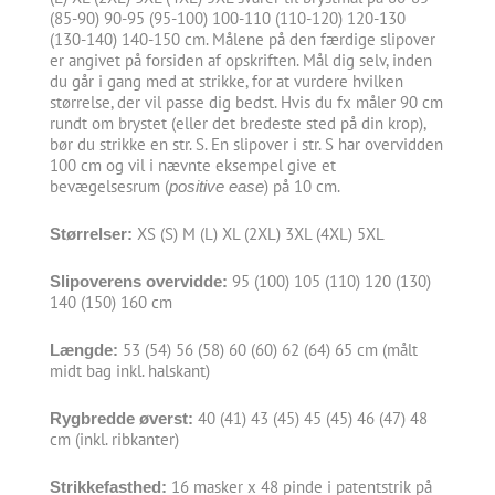
(85-90) 90-95 (95-100) 100-110 (110-120) 120-130
(130-140) 140-150 cm. Målene på den færdige slipover
er angivet på forsiden af opskriften. Mål dig selv, inden
du går i gang med at strikke, for at vurdere hvilken
størrelse, der vil passe dig bedst. Hvis du fx måler 90 cm
rundt om brystet (eller det bredeste sted på din krop),
bør du strikke en str. S. En slipover i str. S har overvidden
100 cm og vil i nævnte eksempel give et
bevægelsesrum (
) på 10 cm.
positive ease
XS (S) M (L) XL (2XL) 3XL (4XL) 5XL
Størrelser:
95 (100) 105 (110) 120 (130)
Slipoverens overvidde:
140 (150) 160 cm
53 (54) 56 (58) 60 (60) 62 (64) 65 cm (målt
Længde:
midt bag inkl. halskant)
40 (41) 43 (45) 45 (45) 46 (47) 48
Rygbredde øverst:
cm (inkl. ribkanter)
16 masker x 48 pinde i patentstrik på
Strikkefasthed: