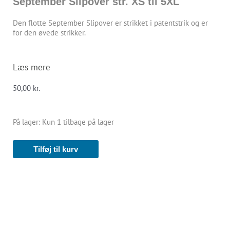
September Slipover str. XS til 5XL
Den flotte September Slipover er strikket i patentstrik og er
for den øvede strikker.
Læs mere
50,00
kr.
September
På lager:
Kun 1 tilbage på lager
Slipover
str.
Tilføj til kurv
XS
til
5XL
antal