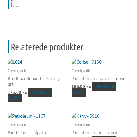
i...
Relaterede produkter
Færdigstrik
Færdigstrik
Bredt pandebånd – Sort/Lys
Pandebånd i alpaka – Cerise
grå
TILFØJ TIL
155,00
kr.
TILFØJ TIL
KURV
175,00
kr.
KURV
Færdigstrik
Færdigstrik
Pandebånd – alpaka –
Pandebånd i uld – karry