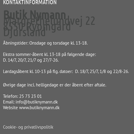
KONTAKTINFORMATION
Butik Nymann
Margrethelundvej 22
8550 Ryomgård
Djursland
Åbningstider: Onsdage og torsdage kl. 13-18.
Ekstra sommer-åbent kl. 13-18 på følgende dage:
D. 14/7, 20/7, 21/7 og 27/7-26.
Lørdagsåbent kl. 10-13 på flg. datoer: D. 18/7, 25/7, 1/8 og 22/8-26.
Øvrige dage incl. helligedage er der åbent efter aftale.
Telefon: 25 73 23 01
Email: info@butiknymann.dk
Website www.butiknymann.dk
Cookie- og privatlivspolitik