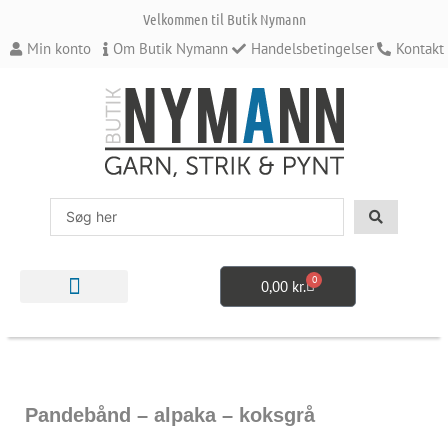
Gå
Velkommen til Butik Nymann
til
indholdet
Min konto
Om Butik Nymann
Handelsbetingelser
Kontakt
Search
...
0
0,00
kr.
Kurv
STRIKKE- OG HÆKLETILBEHØR
Pandebånd – alpaka – koksgrå