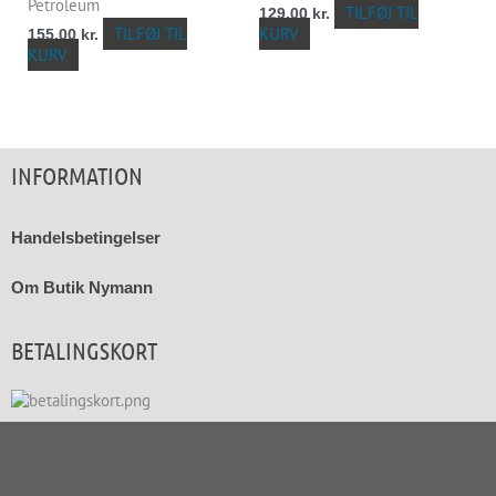
Petroleum
TILFØJ TIL
129,00
kr.
TILFØJ TIL
KURV
155,00
kr.
KURV
INFORMATION
Handelsbetingelser
Om Butik Nymann
BETALINGSKORT