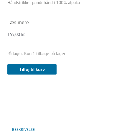
Håndstrikket pandebånd i 100% alpaka
Læs mere
155,00
kr.
Pandebånd
På lager:
Kun 1 tilbage på lager
-
alpaka
Tilføj til kurv
-
koksgrå
antal
BESKRIVELSE