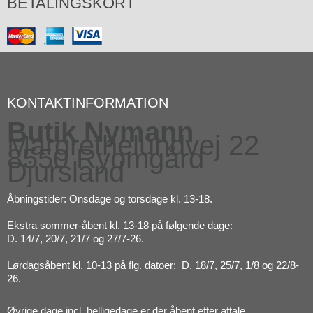
BETALINGSKORT
KONTAKTINFORMATION
Butik Nymann
Margrethelundvej 22
8550 Ryomgård
Djursland
Åbningstider: Onsdage og torsdage kl. 13-18.
Ekstra sommer-åbent kl. 13-18 på følgende dage:
D. 14/7, 20/7, 21/7 og 27/7-26.
Lørdagsåbent kl. 10-13 på flg. datoer: D. 18/7, 25/7, 1/8 og 22/8-
26.
Øvrige dage incl. helligedage er der åbent efter aftale.