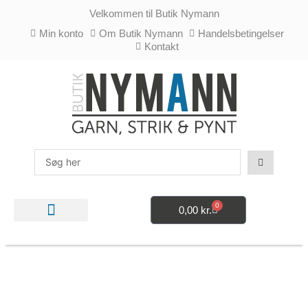
Gå
Velkommen til Butik Nymann
til
indholdet
Min konto
Om Butik Nymann
Handelsbetingelser
Kontakt
Search
...
0
0,00
kr.
Kurv
STRIKKE- OG HÆKLETILBEHØR