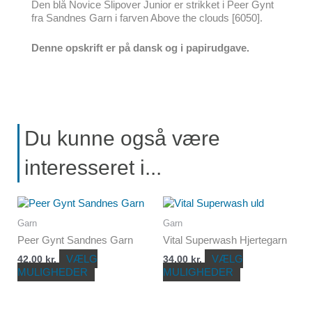
Den blå Novice Slipover Junior er strikket i Peer Gynt
fra Sandnes Garn i farven Above the clouds [6050].
Denne opskrift er på dansk og i papirudgave.
Du kunne også være
interesseret i...
Dette
Dette
vare
vare
Garn
Garn
har
har
Peer Gynt Sandnes Garn
Vital Superwash Hjertegarn
flere
flere
varianter.
varianter.
VÆLG
VÆLG
42,00
kr.
34,00
kr.
Mulighederne
Mulighederne
MULIGHEDER
MULIGHEDER
kan
kan
vælges
vælges
på
på
Den
Den