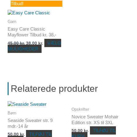
Dette
Tilbud!
varesiden
varesiden
oprindelige
aktuelle
vare
pris
pris
har
var:
er:
flere
45,00 kr..
38,00 kr..
Garn
varianter.
Easy Care Classic
Mulighederne
Mayflower Tilbud kr. 38,-
kan
vælges
VÆLG
45,00
kr.
38,00
kr.
på
MULIGHEDER
varesiden
Relaterede produkter
Opskrifter
Børn
Novice Sweater Mohair
Seaside Sweater str. 9
Edition str. XS til 3XL
mdr.-14 år
TILFØJ TIL
50,00
kr.
TILFØJ TIL
50,00
kr.
KURV