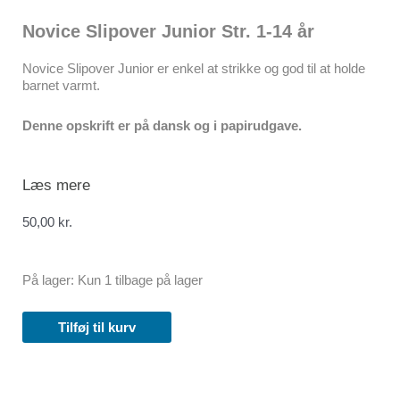
Novice Slipover Junior Str. 1-14 år
Novice Slipover Junior er enkel at strikke og god til at holde
barnet varmt.
Denne opskrift er på dansk og i papirudgave.
Læs mere
50,00
kr.
Novice
På lager:
Kun 1 tilbage på lager
Slipover
Junior
Tilføj til kurv
Str.
1-
14
år
antal