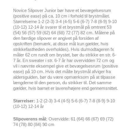
Novice Slipover Junior bør have et bevægelsesrum
(positive ease) på ca. 10 cm i forhold til brystmålet.
Størrelserne 1-2 (2-3) 3-4 (4-5) 5-6 (6-7) 7-8 (8-9) 9-10
(10-12) 12-14 år svarer til et brystmål på omtrent 53
(54) 56 (57) 59 (62) 64 (68) 72 (77) 82 cm. Målene på
den færdige slipover er angivet på forsiden af
opskriften (bemærk, at disse mål kun gælder, hvis
strikkefastheden overholdes). Hvis du/modtageren fx
måler 62 cm rundt om brystet, bør du strikke en str. 6-
7 år. En sweater i str. 6-7 år har overvidden 72 cm og
vil i nævnte eksempel give et bevægelsesrum (positive
ease) på 10 cm. Hvis det målte brystmål afviger fra
aldersguiden, bør du være opmærksom på at tilpasse
længderne til den person, du strikker til. Det samme
gælder, hvis barnet er lavere/højere end gennemsnittet.
Størrelser:
1-2 (2-3) 3-4 (4-5) 5-6 (6-7) 7-8 (8-9) 9-10
(10-12) 12-14 år
Slipoverens mål:
Overvidde: 61 (64) 66 (67) 69 (72)
74 (78) 80 (84) 90 cm