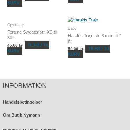
KURV
Opskrifter
Baby
Fortune Sweater str. XS til
Haralds Trøje str. 3 mdr. til 7
3XL
år
TILFØJ TIL
45,00
kr.
TILFØJ TIL
50,00
kr.
KURV
KURV
INFORMATION
Handelsbetingelser
Om Butik Nymann