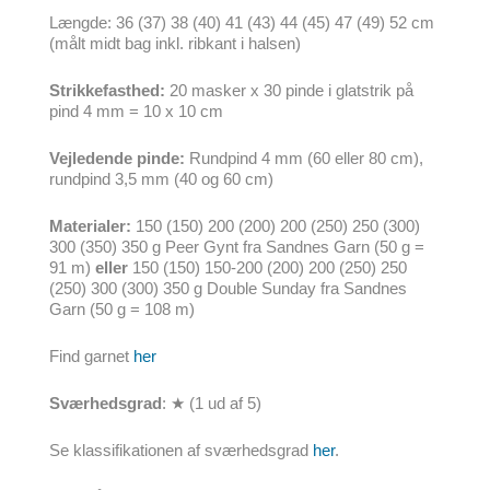
Længde: 36 (37) 38 (40) 41 (43) 44 (45) 47 (49) 52 cm
(målt midt bag inkl. ribkant i halsen)
Strikkefasthed:
20 masker x 30 pinde i glatstrik på
pind 4 mm = 10 x 10 cm
Vejledende pinde:
Rundpind 4 mm (60 eller 80 cm),
rundpind 3,5 mm (40 og 60 cm)
Materialer:
150 (150) 200 (200) 200 (250) 250 (300)
300 (350) 350 g Peer Gynt fra Sandnes Garn (50 g =
91 m)
eller
150 (150) 150-200 (200) 200 (250) 250
(250) 300 (300) 350 g Double Sunday fra Sandnes
Garn (50 g = 108 m)
Find garnet
her
Sværhedsgrad
: ★ (1 ud af 5)
Se klassifikationen af sværhedsgrad
her
.