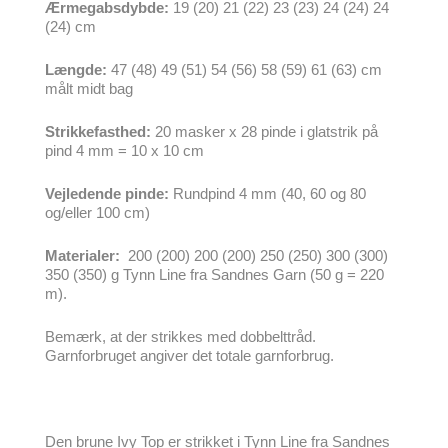
Ærmegabsdybde:
19 (20) 21 (22) 23 (23) 24 (24) 24
(24) cm
Længde:
47 (48) 49 (51) 54 (56) 58 (59) 61 (63) cm
målt midt bag
Strikkefasthed:
20 masker x 28 pinde i glatstrik på
pind 4 mm = 10 x 10 cm
Vejledende pinde:
Rundpind 4 mm (40, 60 og 80
og/eller 100 cm)
Materialer:
200 (200) 200 (200) 250 (250) 300 (300)
350 (350) g Tynn Line fra Sandnes Garn (50 g = 220
m).
Bemærk, at der strikkes med dobbelttråd.
Garnforbruget angiver det totale garnforbrug.
Den brune Ivy Top er strikket i Tynn Line fra Sandnes