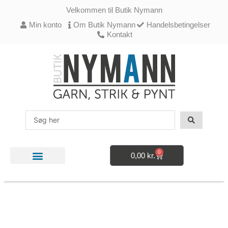
Gå
Velkommen til Butik Nymann
til
indholdet
Min konto
Om Butik Nymann
Handelsbetingelser
Kontakt
Search
...
0
0,00
kr.
Kurv
STRIKKE- OG HÆKLETILBEHØR