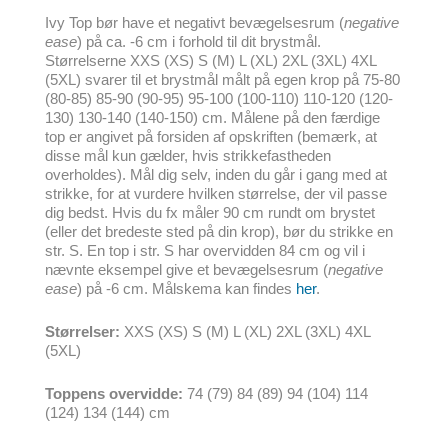
Ivy Top bør have et negativt bevægelsesrum (
negative
ease
) på ca. -6 cm i forhold til dit brystmål.
Størrelserne XXS (XS) S (M) L (XL) 2XL (3XL) 4XL
(5XL) svarer til et brystmål målt på egen krop på 75-80
(80-85) 85-90 (90-95) 95-100 (100-110) 110-120 (120-
130) 130-140 (140-150) cm. Målene på den færdige
top er angivet på forsiden af opskriften (bemærk, at
disse mål kun gælder, hvis strikkefastheden
overholdes). Mål dig selv, inden du går i gang med at
strikke, for at vurdere hvilken størrelse, der vil passe
dig bedst. Hvis du fx måler 90 cm rundt om brystet
(eller det bredeste sted på din krop), bør du strikke en
str. S. En top i str. S har overvidden 84 cm og vil i
nævnte eksempel give et bevægelsesrum (
negative
ease
) på -6 cm. Målskema kan findes
her
.
Størrelser:
XXS (XS) S (M) L (XL) 2XL (3XL) 4XL
(5XL)
Toppens overvidde:
74 (79) 84 (89) 94 (104) 114
(124) 134 (144) cm