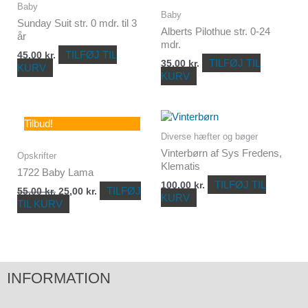
Baby
Baby
Sunday Suit str. 0 mdr. til 3
Alberts Pilothue str. 0-24
år
mdr.
TILFØJ TIL
45,00
kr.
TILFØJ TIL
35,00
kr.
KURV
KURV
Den
Den
Tilbud!
oprindelige
aktuelle
Diverse hæfter og bøger
pris
pris
var:
er:
Vinterbørn af Sys Fredens,
Opskrifter
55,00 kr..
25,00 kr..
Klematis
1722 Baby Lama
TILFØJ TIL
100,00
kr.
TILFØJ
55,00
kr.
25,00
kr.
KURV
TIL KURV
INFORMATION