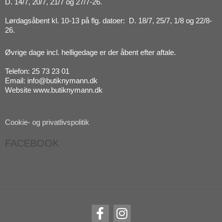
D. 14/7, 20/7, 21/7 og 27/7-26.
Lørdagsåbent kl. 10-13 på flg. datoer: D. 18/7, 25/7, 1/8 og 22/8-
26.
Øvrige dage incl. helligedage er der åbent efter aftale.
Telefon: 25 73 23 01
Email: info@butiknymann.dk
Website www.butiknymann.dk
Cookie- og privatlivspolitik
FACEBOOK
F
I