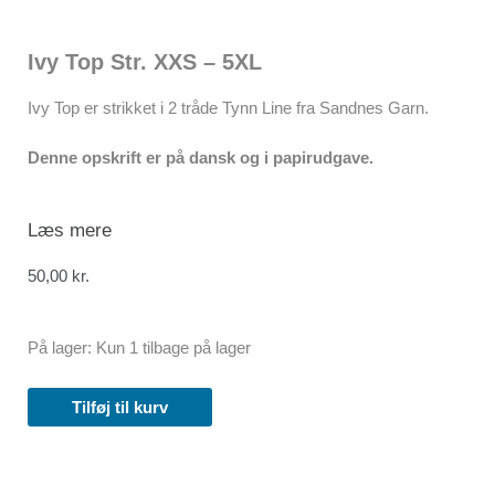
Ivy Top Str. XXS – 5XL
Ivy Top er strikket i 2 tråde Tynn Line fra Sandnes Garn.
Denne opskrift er på dansk og i papirudgave.
Læs mere
50,00
kr.
Ivy
På lager:
Kun 1 tilbage på lager
Top
Str.
Tilføj til kurv
XXS
-
5XL
antal