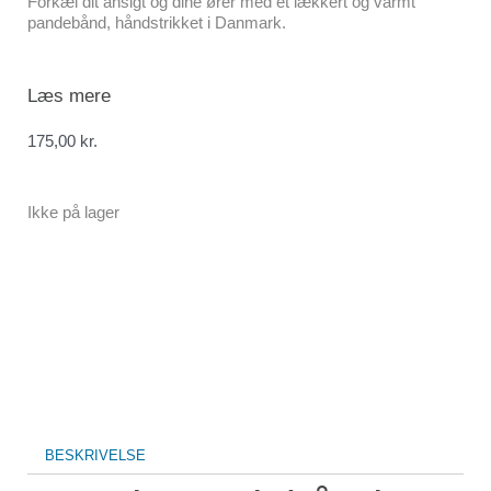
Forkæl dit ansigt og dine ører med et lækkert og varmt
pandebånd, håndstrikket i Danmark.
Læs mere
175,00
kr.
Ikke på lager
BESKRIVELSE