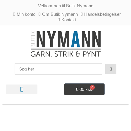
Gå
Velkommen til Butik Nymann
til
indholdet
Min konto
Om Butik Nymann
Handelsbetingelser
Kontakt
Search
...
0
0,00
kr.
Kurv
STRIKKE- OG HÆKLETILBEHØR