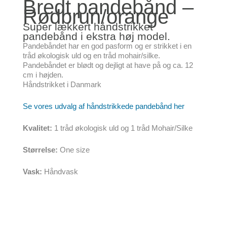
Bredt pandebånd –
Rødbrun/orange
Super lækkert håndstrikket
pandebånd i ekstra høj model.
Pandebåndet har en god pasform og er strikket i en
tråd økologisk uld og en tråd mohair/silke.
Pandebåndet er blødt og dejligt at have på og ca. 12
cm i højden.
Håndstrikket i Danmark
Se vores udvalg af håndstrikkede pandebånd her
Kvalitet:
1 tråd økologisk uld og 1 tråd Mohair/Silke
Størrelse:
One size
Vask:
Håndvask