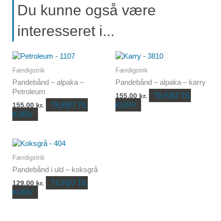
Du kunne også være
interesseret i...
Færdigstrik
Færdigstrik
Pandebånd – alpaka –
Pandebånd – alpaka – karry
Petroleum
TILFØJ TIL
155,00
kr.
TILFØJ TIL
KURV
155,00
kr.
KURV
Færdigstrik
Pandebånd i uld – koksgrå
TILFØJ TIL
129,00
kr.
KURV