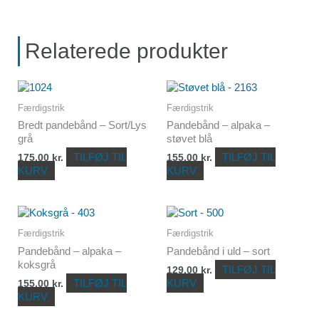
Relaterede produkter
Færdigstrik
Færdigstrik
Bredt pandebånd – Sort/Lys
Pandebånd – alpaka –
grå
støvet blå
TILFØJ TIL
TILFØJ TIL
175,00
kr.
155,00
kr.
KURV
KURV
Færdigstrik
Færdigstrik
Pandebånd – alpaka –
Pandebånd i uld – sort
koksgrå
TILFØJ TIL
129,00
kr.
TILFØJ TIL
KURV
155,00
kr.
KURV