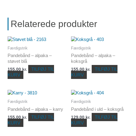
Relaterede produkter
Færdigstrik
Færdigstrik
Pandebånd – alpaka –
Pandebånd – alpaka –
støvet blå
koksgrå
TILFØJ TIL
TILFØJ TIL
155,00
kr.
155,00
kr.
KURV
KURV
Færdigstrik
Færdigstrik
Pandebånd – alpaka – karry
Pandebånd i uld – koksgrå
TILFØJ TIL
TILFØJ TIL
155,00
kr.
129,00
kr.
KURV
KURV