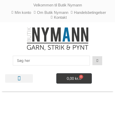
Gå
Velkommen til Butik Nymann
til
indholdet
Min konto
Om Butik Nymann
Handelsbetingelser
Kontakt
Search
...
0
0,00
kr.
Kurv
STRIKKE- OG HÆKLETILBEHØR