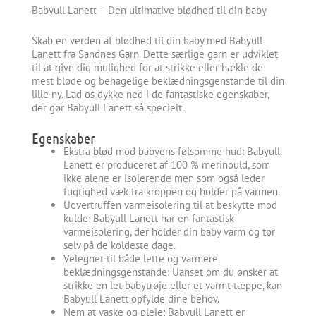
Babyull Lanett – Den ultimative blødhed til din baby
Skab en verden af blødhed til din baby med Babyull
Lanett fra Sandnes Garn. Dette særlige garn er udviklet
til at give dig mulighed for at strikke eller hækle de
mest bløde og behagelige beklædningsgenstande til din
lille ny. Lad os dykke ned i de fantastiske egenskaber,
der gør Babyull Lanett så specielt.
Egenskaber
Ekstra blød mod babyens følsomme hud: Babyull
Lanett er produceret af 100 % merinould, som
ikke alene er isolerende men som også leder
fugtighed væk fra kroppen og holder på varmen.
Uovertruffen varmeisolering til at beskytte mod
kulde: Babyull Lanett har en fantastisk
varmeisolering, der holder din baby varm og tør
selv på de koldeste dage.
Velegnet til både lette og varmere
beklædningsgenstande: Uanset om du ønsker at
strikke en let babytrøje eller et varmt tæppe, kan
Babyull Lanett opfylde dine behov.
Nem at vaske og pleje: Babyull Lanett er