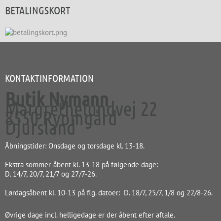
BETALINGSKORT
KONTAKTINFORMATION
Butik Nymann
Margrethelundvej 22
8550 Ryomgård
Djursland
Åbningstider: Onsdage og torsdage kl. 13-18.
Ekstra sommer-åbent kl. 13-18 på følgende dage:
D. 14/7, 20/7, 21/7 og 27/7-26.
Lørdagsåbent kl. 10-13 på flg. datoer: D. 18/7, 25/7, 1/8 og 22/8-26.
Øvrige dage incl. helligedage er der åbent efter aftale.