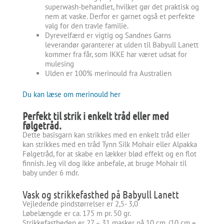
superwash-behandlet, hvilket gør det praktisk og
nem at vaske. Derfor er garnet også et perfekte
valg for den travle familie.
Dyrevelfærd er vigtig og Sandnes Garns
leverandør garanterer at ulden til Babyull Lanett
kommer fra får, som IKKE har været udsat for
mulesing
Ulden er 100% merinould fra Australien
Du kan læse om merinould her
Perfekt til strik i enkelt tråd eller med
følgetråd.
Dette basisgarn kan strikkes med en enkelt tråd eller
kan strikkes med en tråd Tynn Silk Mohair eller Alpakka
Følgetråd, for at skabe en lækker blød effekt og en flot
finnish. Jeg vil dog ikke anbefale, at bruge Mohair til
baby under 6 mdr.
Vask og strikkefasthed på Babyull Lanett
Vejledende pindstørrelser er 2,5- 3,0
Løbelængde er ca. 175 m pr. 50 gr.
Strikkefastheden er 27 – 31 masker på 10 cm, (10 cm =