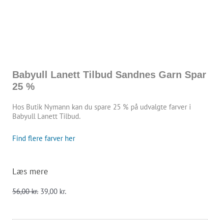
Babyull Lanett Tilbud Sandnes Garn Spar
25 %
Hos Butik Nymann kan du spare 25 % på udvalgte farver i
Babyull Lanett Tilbud.
Find flere farver her
Læs mere
Den
Den
56,00
kr.
39,00
kr.
oprindelige
aktuelle
pris
pris
var:
er: