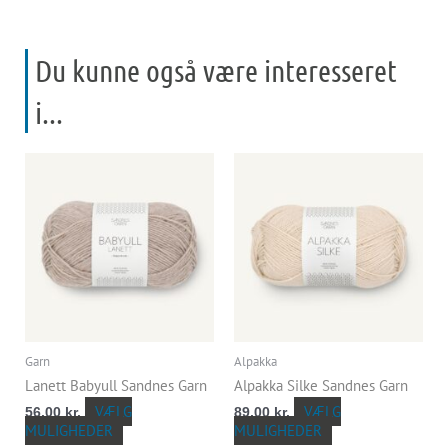
Du kunne også være interesseret
i...
Dette
Dette
vare
vare
har
har
flere
flere
varianter.
varianter.
Mulighederne
Mulighederne
kan
kan
vælges
vælges
på
på
varesiden
varesiden
Garn
Alpakka
Lanett Babyull Sandnes Garn
Alpakka Silke Sandnes Garn
VÆLG
VÆLG
56,00
kr.
89,00
kr.
MULIGHEDER
MULIGHEDER