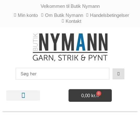
Gå
Velkommen til Butik Nymann
til
indholdet
Min konto
Om Butik Nymann
Handelsbetingelser
Kontakt
Search
...
0
0,00
kr.
Kurv
STRIKKE- OG HÆKLETILBEHØR