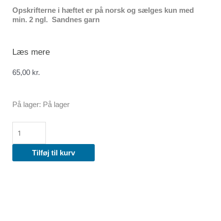
Opskrifterne i hæftet er på norsk og sælges kun med
min. 2 ngl. Sandnes garn
Læs mere
65,00
kr.
2210
På lager:
På lager
DIY
antal
Tilføj til kurv