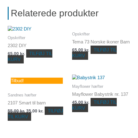
Relaterede produkter
Opskrifter
Opskrifter
Tema 73 Norske ikoner Barn
2302 DIY
TILFØJ TIL
65,00
kr.
TILFØJ TIL
65,00
kr.
KURV
KURV
Den
Den
Tilbud!
oprindelige
aktuelle
Mayflower hæfter
pris
pris
var:
er:
Mayflower Babystrik nr. 137
Sandnes hæfter
55,00 kr..
35,00 kr..
TILFØJ TIL
2107 Smart til barn
45,00
kr.
KURV
TILFØJ
55,00
kr.
35,00
kr.
TIL KURV