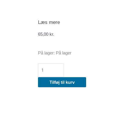
Læs mere
65,00
kr.
2109
På lager:
På lager
DIY
antal
Tilføj til kurv