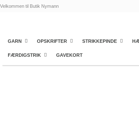
Gå
Velkommen til Butik Nymann
til
indholdet
GARN
OPSKRIFTER
STRIKKEPINDE
HÆ
FÆRDIGSTRIK
GAVEKORT