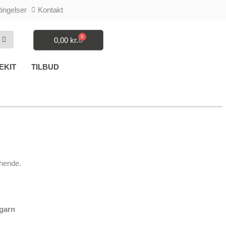
ingelser
Kontakt
0
0,00
kr.
Kurv
EKIT
TILBUD
 hende.
garn